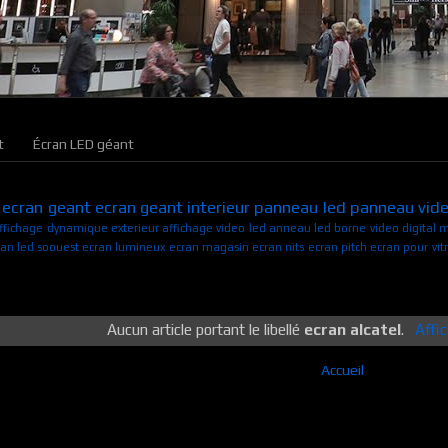
t
Écran LED géant
ecran geant
ecran geant interieur
panneau led
panneau vide
ffichage dynamique exterieur
affichage video led
anneau led
borne video
digital 
ran led soouest
ecran lumineux
ecran magasin
ecran nits
ecran pitch
ecran pour vit
Aucun article portant le libellé
ecran alcatel
.
Affic
Accueil