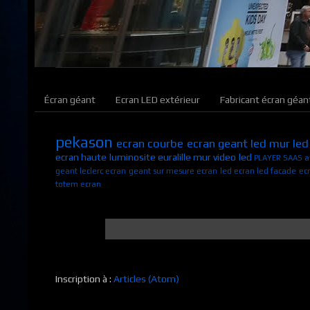
Écran géant
Ecran LED extérieur
Fabricant écran géan
pekason
ecran courbe
ecran geant led
mur led
ecran haute luminosite
euralille
mur video led
PLAYER SAAS
a
geant leclerc
ecran geant sur mesure
ecran led
ecran led facade
ec
totem ecran
Inscription à :
Articles (Atom)