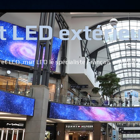
 LED extérieur
 et LCD ,mur LED le spécialiste Français explique