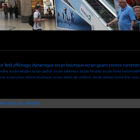
o led
affichage dynamique
ecran boutique
ecran geant centre commerc
media
ecran alcatel
ecran didlcd
ecran exterieur
ecran facade
ecran forte luminosit
rine
ecran pour vitrine boutique
ecran salon de coiffure
ecran vitrine
icona d'or
mur 
her tous les articles